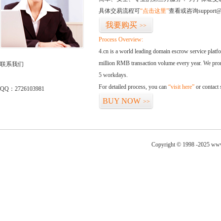
具体交易流程可
“点击这里”
查看或咨询support@
我要购买
>>
Process Overview:
4.cn is a world leading domain escrow service plat
million RMB transaction volume every year. We promi
联系我们
5 workdays.
For detailed process, you can
“visit here”
or contact
QQ：2726103981
BUY NOW
>>
Copyright © 1998 -2025 www