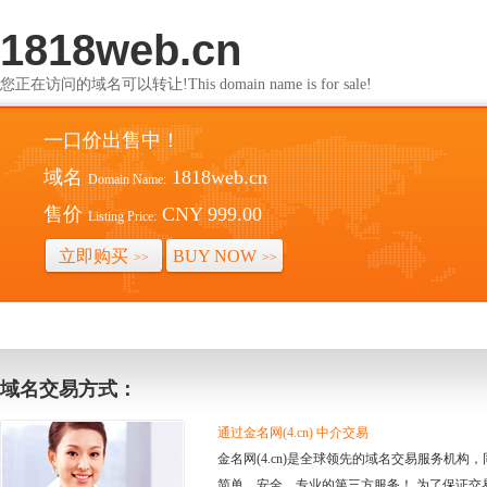
1818web.cn
您正在访问的域名可以转让!This domain name is for sale!
一口价出售中！
域名
1818web.cn
Domain Name:
售价
CNY 999.00
Listing Price:
立即购买
BUY NOW
>>
>>
域名交易方式：
通过金名网(4.cn) 中介交易
金名网(4.cn)是全球领先的域名交易服务机
简单、安全、专业的第三方服务！ 为了保证交